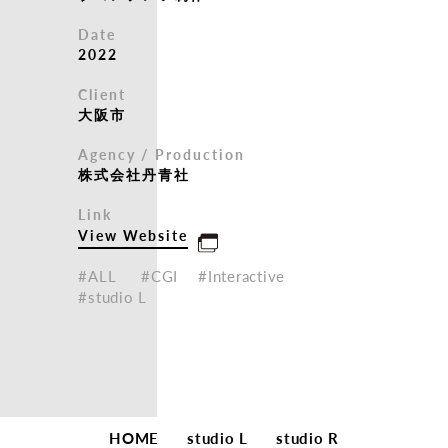
Date
2022
Client
大阪市
Agency / Production
株式会社丹青社
Link
View Website
#ALL
#CGI
#Interactive
#studio L
HOME
studio L
studio R