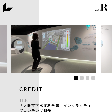
C
R
E
D
I
T
Title
「大阪市下水道科学館」インタラクティ
ブコンテンツ制作